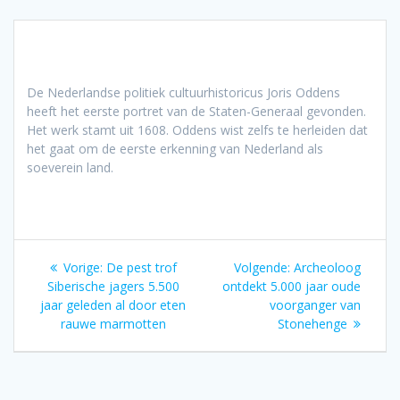
De Nederlandse politiek cultuurhistoricus Joris Oddens
heeft het eerste portret van de Staten-Generaal gevonden.
Het werk stamt uit 1608. Oddens wist zelfs te herleiden dat
het gaat om de eerste erkenning van Nederland als
soeverein land.
Bericht
Vorig
Volgend
Vorige:
De pest trof
Volgende:
Archeoloog
navigatie
bericht:
bericht:
Siberische jagers 5.500
ontdekt 5.000 jaar oude
jaar geleden al door eten
voorganger van
rauwe marmotten
Stonehenge