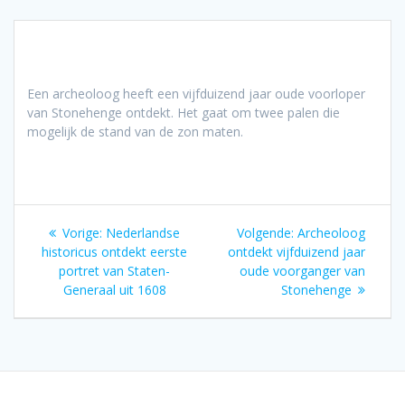
Een archeoloog heeft een vijfduizend jaar oude voorloper
van Stonehenge ontdekt. Het gaat om twee palen die
mogelijk de stand van de zon maten.
Bericht
Vorig
Volgend
Vorige:
Nederlandse
Volgende:
Archeoloog
navigatie
bericht:
bericht:
historicus ontdekt eerste
ontdekt vijfduizend jaar
portret van Staten-
oude voorganger van
Generaal uit 1608
Stonehenge