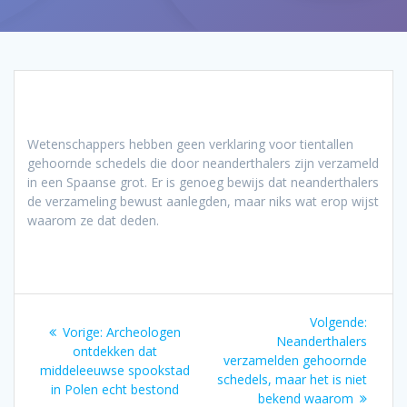
Wetenschappers hebben geen verklaring voor tientallen
gehoornde schedels die door neanderthalers zijn verzameld
in een Spaanse grot. Er is genoeg bewijs dat neanderthalers
de verzameling bewust aanlegden, maar niks wat erop wijst
waarom ze dat deden.
Bericht
Volgen
Volgende:
Vorig
Vorige:
Archeologen
navigatie
bericht
Neanderthalers
bericht:
ontdekken dat
verzamelden gehoornde
middeleeuwse spookstad
schedels, maar het is niet
in Polen echt bestond
bekend waarom