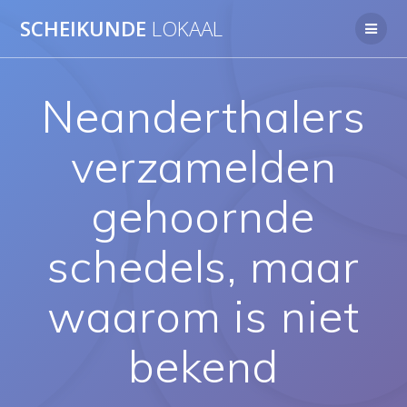
Ga
SCHEIKUNDE
LOKAAL
naar
de
inhoud
Neanderthalers
verzamelden
gehoornde
schedels, maar
waarom is niet
bekend