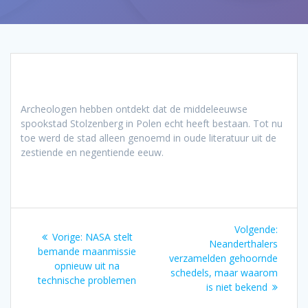
Archeologen hebben ontdekt dat de middeleeuwse
spookstad Stolzenberg in Polen echt heeft bestaan. Tot nu
toe werd de stad alleen genoemd in oude literatuur uit de
zestiende en negentiende eeuw.
Bericht
Volgen
Volgende:
Vorig
Vorige:
NASA stelt
navigatie
bericht
Neanderthalers
bericht:
bemande maanmissie
verzamelden gehoornde
opnieuw uit na
schedels, maar waarom
technische problemen
is niet bekend