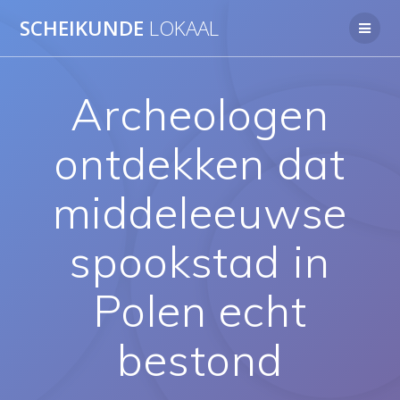
Ga
SCHEIKUNDE
LOKAAL
naar
de
inhoud
Archeologen
ontdekken dat
middeleeuwse
spookstad in
Polen echt
bestond