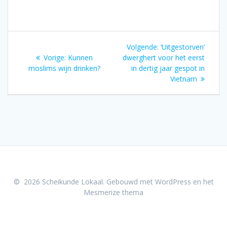
Bericht
Volgend
Volgende:
‘Uitgestorven’
navigatie
Vorig
bericht:
Vorige:
Kunnen
dwerghert voor het eerst
bericht:
moslims wijn drinken?
in dertig jaar gespot in
Vietnam
© 2026 Scheikunde Lokaal. Gebouwd met WordPress en het
Mesmerize thema