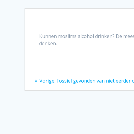
Kunnen moslims alcohol drinken? De mees
denken.
Bericht
Vorig
Vorige:
Fossiel gevonden van niet eerder
bericht:
navigatie