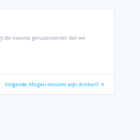
gt die kwestie genuanceerder dan we
Volgend
Volgende:
Mogen moslims wijn drinken?
bericht: