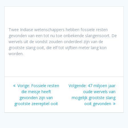
Twee Indiase wetenschappers hebben fossiele resten
gevonden van een tot nu toe onbekende slangensoort. De
wervels uit de vondst zouden onderdeel zijn van de
grootste slang ooit, die elf tot vijftien meter lang kon
worden.
Bericht
Vorig
Volgend
Vorige:
Fossiele resten
Volgende:
47 miljoen jaar
navigatie
bericht:
bericht:
die meisje heeft
oude wervels van
gevonden zijn van
mogelijk grootste slang
grootste zeereptiel ooit
ooit gevonden