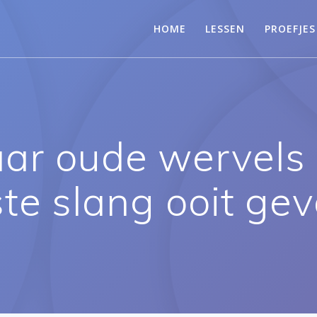
HOME
LESSEN
PROEFJES
aar oude wervels
ste slang ooit ge