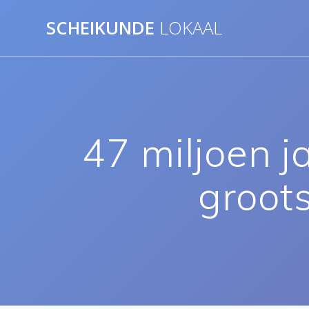
Ga
SCHEIKUNDE
LOKAAL
naar
de
inhoud
47 miljoen j
groot