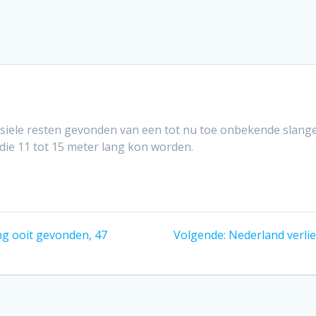
iele resten gevonden van een tot nu toe onbekende slang
 die 11 tot 15 meter lang kon worden.
Volgend
ng ooit gevonden, 47
Volgende:
Nederland verlie
bericht: