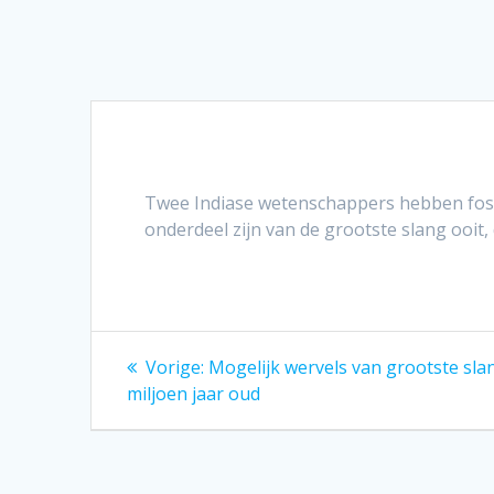
Twee Indiase wetenschappers hebben foss
onderdeel zijn van de grootste slang ooit,
Bericht
Vorig
Vorige:
Mogelijk wervels van grootste sla
bericht:
navigatie
miljoen jaar oud