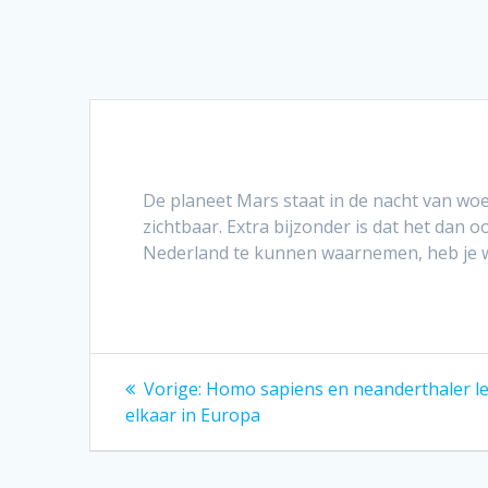
De planeet Mars staat in de nacht van wo
zichtbaar. Extra bijzonder is dat het dan 
Nederland te kunnen waarnemen, heb je we
Bericht
Vorig
Vorige:
Homo sapiens en neanderthaler le
bericht:
navigatie
elkaar in Europa