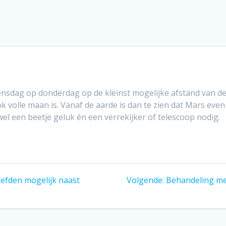
ensdag op donderdag op de kleinst mogelijke afstand van de
ook volle maan is. Vanaf de aarde is dan te zien dat Mars eve
l een beetje geluk én een verrekijker of telescoop nodig.
Volgend
efden mogelijk naast
Volgende:
Behandeling met
bericht: