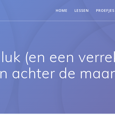
HOME
LESSEN
PROEFJES
uk (en een verreki
n achter de maan