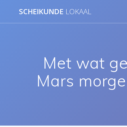
Ga
SCHEIKUNDE
LOKAAL
naar
de
inhoud
Met wat gel
Mars morge