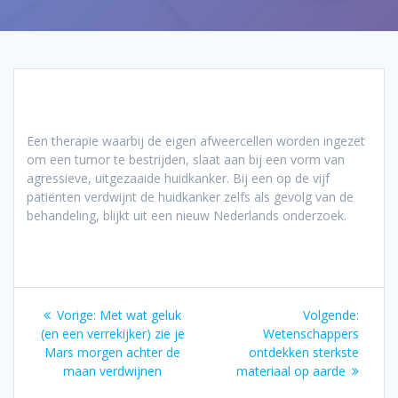
Een therapie waarbij de eigen afweercellen worden ingezet
om een tumor te bestrijden, slaat aan bij een vorm van
agressieve, uitgezaaide huidkanker. Bij een op de vijf
patiënten verdwijnt de huidkanker zelfs als gevolg van de
behandeling, blijkt uit een nieuw Nederlands onderzoek.
Bericht
Vorig
Volgen
Vorige:
Met wat geluk
Volgende:
navigatie
bericht:
bericht
(en een verrekijker) zie je
Wetenschappers
Mars morgen achter de
ontdekken sterkste
maan verdwijnen
materiaal op aarde