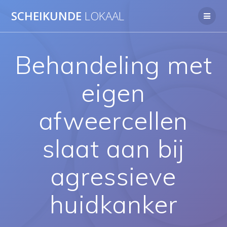
Ga
SCHEIKUNDE
LOKAAL
naar
de
inhoud
Behandeling met
eigen
afweercellen
slaat aan bij
agressieve
huidkanker