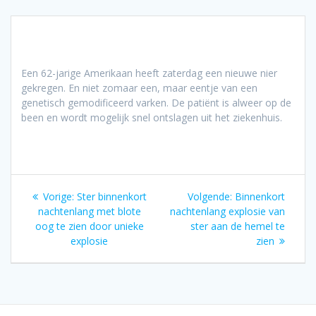
Een 62-jarige Amerikaan heeft zaterdag een nieuwe nier
gekregen. En niet zomaar een, maar eentje van een
genetisch gemodificeerd varken. De patiënt is alweer op de
been en wordt mogelijk snel ontslagen uit het ziekenhuis.
Bericht
Vorig
Volgend
Vorige:
Ster binnenkort
Volgende:
Binnenkort
navigatie
bericht:
bericht:
nachtenlang met blote
nachtenlang explosie van
oog te zien door unieke
ster aan de hemel te
explosie
zien