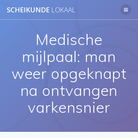
Ga
SCHEIKUNDE
LOKAAL
naar
de
inhoud
Medische
mijlpaal: man
weer opgeknapt
na ontvangen
varkensnier