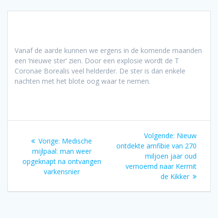
Vanaf de aarde kunnen we ergens in de komende maanden
een ‘nieuwe ster’ zien. Door een explosie wordt de T
Coronae Borealis veel helderder. De ster is dan enkele
nachten met het blote oog waar te nemen.
Bericht
Volgend
Volgende:
Nieuw
Vorig
Vorige:
Medische
navigatie
bericht:
ontdekte amfibie van 270
bericht:
mijlpaal: man weer
miljoen jaar oud
opgeknapt na ontvangen
vernoemd naar Kermit
varkensnier
de Kikker