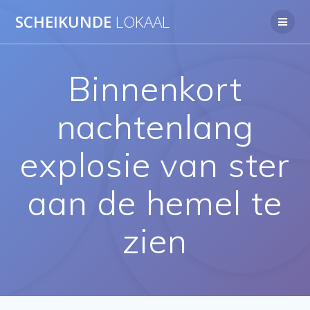
Ga
SCHEIKUNDE
LOKAAL
naar
de
inhoud
Binnenkort
nachtenlang
explosie van ster
aan de hemel te
zien