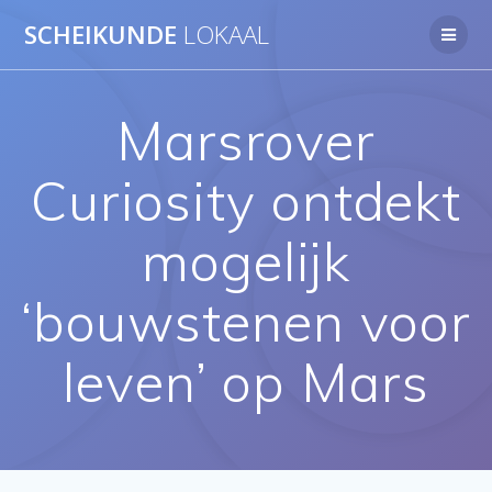
Ga
SCHEIKUNDE
LOKAAL
naar
de
inhoud
Marsrover
Curiosity ontdekt
mogelijk
‘bouwstenen voor
leven’ op Mars