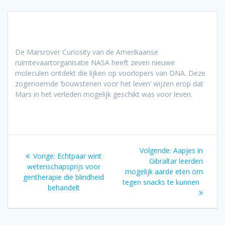
De Marsrover Curiosity van de Amerikaanse
ruimtevaartorganisatie NASA heeft zeven nieuwe
moleculen ontdekt die lijken op voorlopers van DNA. Deze
zogenoemde ‘bouwstenen voor het leven’ wijzen erop dat
Mars in het verleden mogelijk geschikt was voor leven.
Bericht
Volgend
Volgende:
Aapjes in
Vorig
Vorige:
Echtpaar wint
navigatie
bericht:
Gibraltar leerden
bericht:
wetenschapsprijs voor
mogelijk aarde eten om
gentherapie die blindheid
tegen snacks te kunnen
behandelt