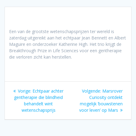
Een van de grootste wetenschapsprijzen ter wereld is
zaterdag uitgereikt aan het echtpaar Jean Bennett en Albert
Maguire en onderzoeker Katherine High. Het trio krijgt de
Breakthrough Prize in Life Sciences voor een gentherapie
die verloren zicht kan herstellen.
Bericht
Vorig
Volgend
Vorige:
Echtpaar achter
Volgende:
Marsrover
navigatie
bericht:
bericht:
gentherapie die blindheid
Curiosity ontdekt
behandelt wint
mogelijk ‘bouwstenen
wetenschapsprijs
voor leven’ op Mars