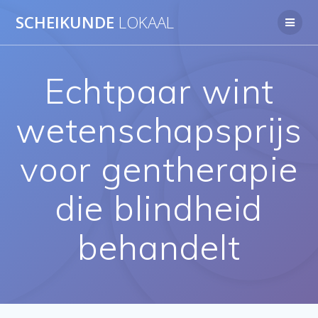
Ga
SCHEIKUNDE
LOKAAL
naar
de
inhoud
Echtpaar wint
wetenschapsprijs
voor gentherapie
die blindheid
behandelt