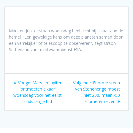
Mars en Jupiter staan woensdag heel dicht bij elkaar aan de
hemel. “Een geweldige kans om deze planeten samen door
een verrekijker of telescoop te observeren”, zegt Orson
Sutherland van ruimtevaartdienst ESA.
Bericht
Vorig
Volgend
Vorige:
Mars en Jupiter
Volgende:
Enorme steen
navigatie
bericht:
bericht:
‘ontmoeten elkaar’
van Stonehenge moest
woensdag voor het eerst
niet 200, maar 750
sinds lange tijd
kilometer reizen