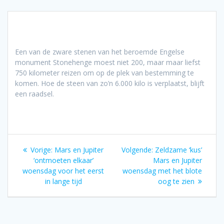
Een van de zware stenen van het beroemde Engelse
monument Stonehenge moest niet 200, maar maar liefst
750 kilometer reizen om op de plek van bestemming te
komen. Hoe de steen van zo’n 6.000 kilo is verplaatst, blijft
een raadsel.
Bericht
Vorig
Volgend
Vorige:
Mars en Jupiter
Volgende:
Zeldzame ‘kus’
navigatie
bericht:
bericht:
‘ontmoeten elkaar’
Mars en Jupiter
woensdag voor het eerst
woensdag met het blote
in lange tijd
oog te zien