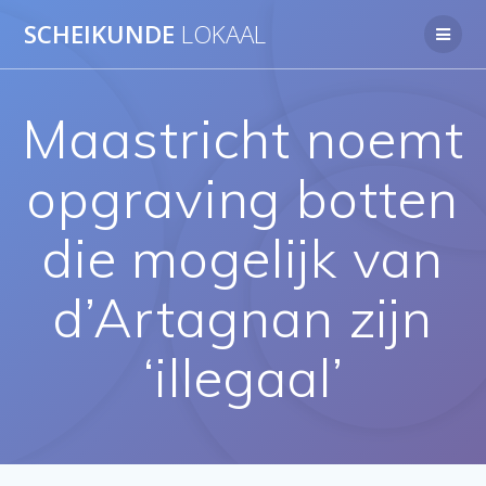
Ga
SCHEIKUNDE
LOKAAL
naar
de
inhoud
Maastricht noemt
opgraving botten
die mogelijk van
d’Artagnan zijn
‘illegaal’