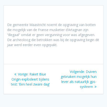
De gemeente Maastricht noemt de opgraving van botten
die mogelijk van de Franse musketier d’Artagnan zijn
“illegaal” omdat er geen vergunning voor was afgegeven.
De archeoloog die betrokken was bij de opgraving begin dit
jaar werd eerder even opgepakt.
Bericht
Volgend
Volgende:
Duiven
Vorig
Vorige:
Raket Blue
navigatie
bericht:
gebruiken mogelijk hun
bericht:
Origin explodeert tijdens
lever als natuurlijk gps-
test: ‘Een heel zware dag’
systeem