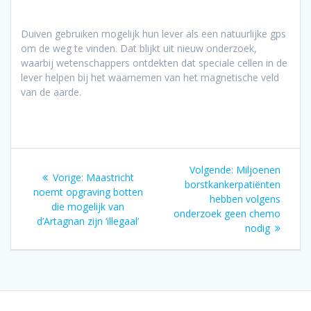
Duiven gebruiken mogelijk hun lever als een natuurlijke gps
om de weg te vinden. Dat blijkt uit nieuw onderzoek,
waarbij wetenschappers ontdekten dat speciale cellen in de
lever helpen bij het waarnemen van het magnetische veld
van de aarde.
Bericht
Volgend
Volgende:
Miljoenen
Vorig
Vorige:
Maastricht
navigatie
bericht:
borstkankerpatiënten
bericht:
noemt opgraving botten
hebben volgens
die mogelijk van
onderzoek geen chemo
d’Artagnan zijn ‘illegaal’
nodig