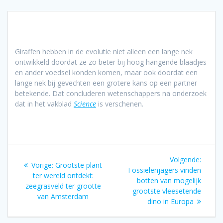
Giraffen hebben in de evolutie niet alleen een lange nek
ontwikkeld doordat ze zo beter bij hoog hangende blaadjes
en ander voedsel konden komen, maar ook doordat een
lange nek bij gevechten een grotere kans op een partner
betekende. Dat concluderen wetenschappers na onderzoek
dat in het vakblad
Science
is verschenen.
Bericht
Volgen
Volgende:
Vorig
Vorige:
Grootste plant
navigatie
bericht
Fossielenjagers vinden
bericht:
ter wereld ontdekt:
botten van mogelijk
zeegrasveld ter grootte
grootste vleesetende
van Amsterdam
dino in Europa