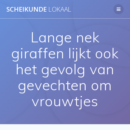
Ga
SCHEIKUNDE
LOKAAL
naar
de
inhoud
Lange nek
giraffen lijkt ook
het gevolg van
gevechten om
vrouwtjes