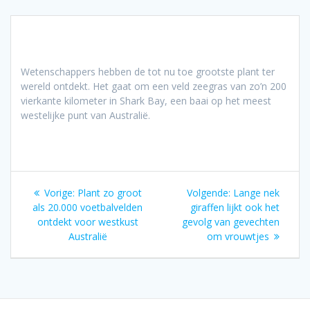
Wetenschappers hebben de tot nu toe grootste plant ter
wereld ontdekt. Het gaat om een veld zeegras van zo’n 200
vierkante kilometer in Shark Bay, een baai op het meest
westelijke punt van Australië.
Bericht
Vorig
Volgend
Vorige:
Plant zo groot
Volgende:
Lange nek
navigatie
bericht:
bericht:
als 20.000 voetbalvelden
giraffen lijkt ook het
ontdekt voor westkust
gevolg van gevechten
Australië
om vrouwtjes