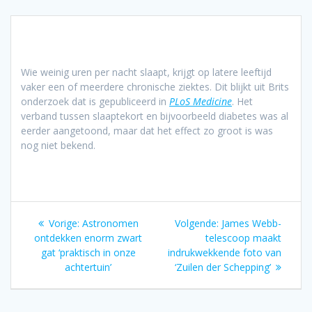
Wie weinig uren per nacht slaapt, krijgt op latere leeftijd
vaker een of meerdere chronische ziektes. Dit blijkt uit Brits
onderzoek dat is gepubliceerd in
PLoS Medicine
. Het
verband tussen slaaptekort en bijvoorbeeld diabetes was al
eerder aangetoond, maar dat het effect zo groot is was
nog niet bekend.
Bericht
Vorig
Volgend
Vorige:
Astronomen
Volgende:
James Webb-
navigatie
bericht:
bericht:
ontdekken enorm zwart
telescoop maakt
gat ‘praktisch in onze
indrukwekkende foto van
achtertuin’
‘Zuilen der Schepping’