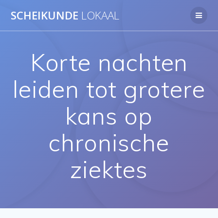
Ga
SCHEIKUNDE
LOKAAL
naar
de
inhoud
Korte nachten
leiden tot grotere
kans op
chronische
ziektes