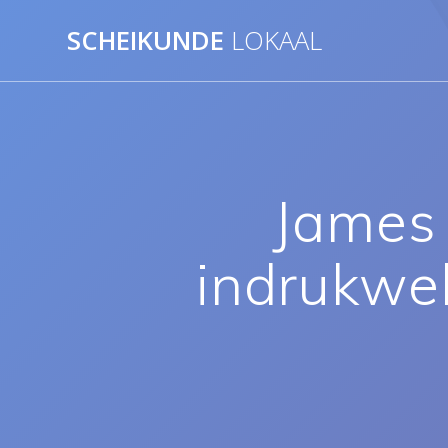
Ga
SCHEIKUNDE
LOKAAL
naar
de
inhoud
James
indrukwek