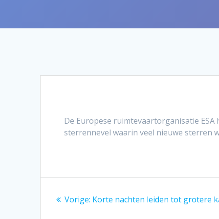
De Europese ruimtevaartorganisatie ESA h
sterrennevel waarin veel nieuwe sterren
Bericht
Vorig
Vorige:
Korte nachten leiden tot grotere 
navigatie
bericht: