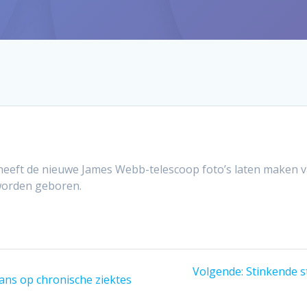
eeft de nieuwe James Webb-telescoop foto’s laten maken van
 worden geboren.
Volgend
Volgende:
Stinkende s
kans op chronische ziektes
bericht: