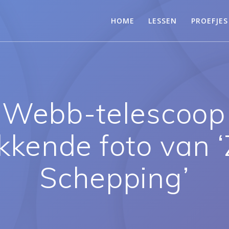
HOME
LESSEN
PROEFJES
 Webb-telescoop
kende foto van ‘
Schepping’