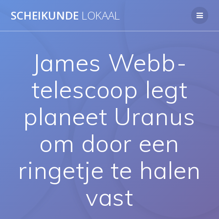
Ga
SCHEIKUNDE
LOKAAL
naar
de
inhoud
James Webb-
telescoop legt
planeet Uranus
om door een
ringetje te halen
vast