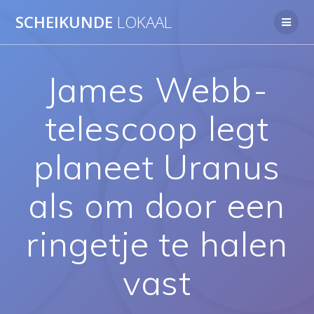
Ga
SCHEIKUNDE
LOKAAL
naar
de
inhoud
James Webb-
telescoop legt
planeet Uranus
als om door een
ringetje te halen
vast