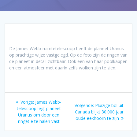
De James Webb-ruimtetelescoop heeft de planeet Uranus
op prachtige wijze vastgelegd. Op de foto zijn de ringen van
de planeet in detail zichtbaar. Ook een van haar poolkappen
en een atmosfeer met daarin zelfs wolken zijn te zien.
Bericht
Vorig
Vorige:
James Webb-
Volgend
Volgende:
Pluizige bol uit
navigatie
bericht:
telescoop legt planeet
bericht:
Canada blijkt 30.000 jaar
Uranus om door een
oude eekhoorn te zijn
ringetje te halen vast