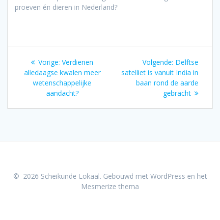
proeven én dieren in Nederland?
Bericht
Vorig
Volgend
Vorige:
Verdienen
Volgende:
Delftse
navigatie
bericht:
bericht:
alledaagse kwalen meer
satelliet is vanuit India in
wetenschappelijke
baan rond de aarde
aandacht?
gebracht
© 2026 Scheikunde Lokaal. Gebouwd met WordPress en het
Mesmerize thema