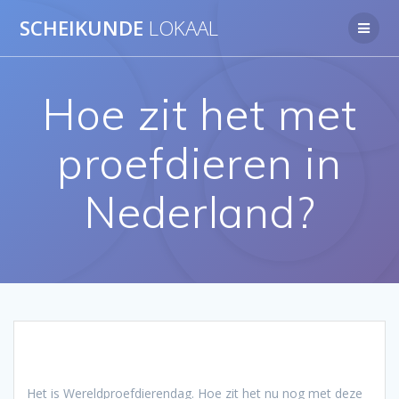
Ga
SCHEIKUNDE
LOKAAL
naar
de
inhoud
Hoe zit het met
proefdieren in
Nederland?
Het is Wereldproefdierendag. Hoe zit het nu nog met deze