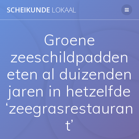
Ga
SCHEIKUNDE
LOKAAL
naar
de
inhoud
Groene
zeeschildpadden
eten al duizenden
jaren in hetzelfde
‘zeegrasrestauran
t’