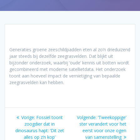
Generaties groene zeeschildpadden eten al zo’n drieduizend
jaar steeds bij dezelfde zeegrasvelden. Dat blijkt uit
bijzonder onderzoek, waarbij ‘oude’ kennis uit botten wordt
gecombineerd met moderne satellietdata. Het onderzoek
toont aan hoeveel impact de vernietiging van bepaalde
zeegrasvelden kan hebben.
Bericht
Vorig
Volgend
Vorige:
Fossiel toont
Volgende:
‘Tweekoppige’
navigatie
bericht:
bericht:
zoogdier dat in
ster verandert voor het
dinosaurus hapt: ‘Dit zet
eerst voor onze ogen
alles op z’n kop’
van samenstelling