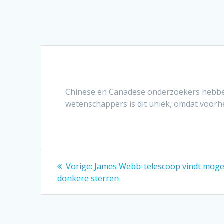
Chinese en Canadese onderzoekers heb
wetenschappers is dit uniek, omdat voorh
Bericht
Vorig
Vorige:
James Webb-telescoop vindt mogel
bericht:
navigatie
donkere sterren