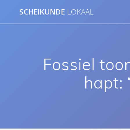
Ga
SCHEIKUNDE
LOKAAL
naar
de
inhoud
Fossiel too
hapt: 