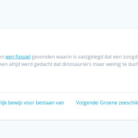
ben
een fossiel
gevonden waarin is vastgelegd dat een zoogdi
een altijd werd gedacht dat dinosauriërs maar weinig te du
Volgend
ijk bewijs voor bestaan van
Volgende:
Groene zeeschil
bericht: