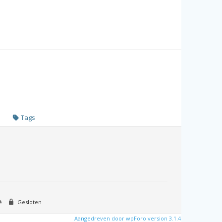
Tags
é
Gesloten
Aangedreven door wpForo version 3.1.4