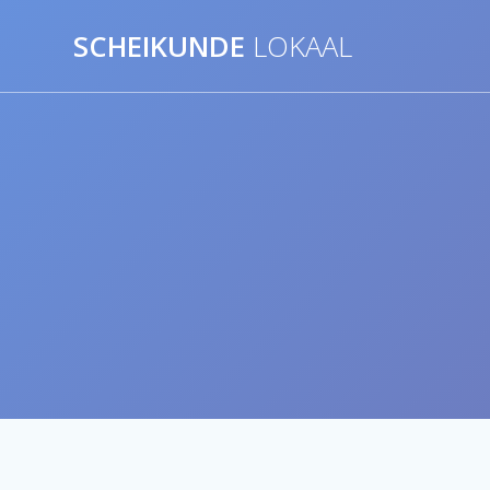
Ga
naar
SCHEIKUNDE
LOKAAL
de
inhoud