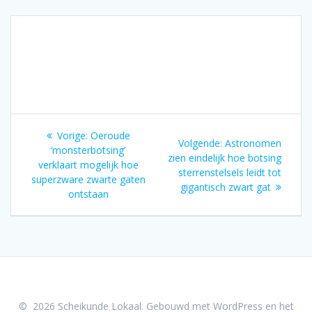
Bericht
Vorig
Vorige:
Oeroude
Volgend
Volgende:
Astronomen
navigatie
bericht:
‘monsterbotsing’
bericht:
zien eindelijk hoe botsing
verklaart mogelijk hoe
sterrenstelsels leidt tot
superzware zwarte gaten
gigantisch zwart gat
ontstaan
© 2026 Scheikunde Lokaal. Gebouwd met WordPress en het