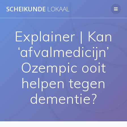
Ga
SCHEIKUNDE
LOKAAL
naar
de
inhoud
Explainer | Kan
‘afvalmedicijn’
Ozempic ooit
helpen tegen
dementie?