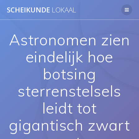
Ga
SCHEIKUNDE
LOKAAL
naar
de
inhoud
Astronomen zien
eindelijk hoe
botsing
sterrenstelsels
leidt tot
gigantisch zwart