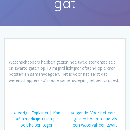
gat
Wetenschappers hebben gezien hoe twee sterrenstelsels
en zwarte gaten op 13 miljard lichtjaar afstand op elkaar
botsten en samenvoegden. Het is voor het eerst dat
wetenschappers zo’n oude samenvoeging hebben ontdekt.
Bericht
Vorig
Volgend
Vorige:
Explainer | Kan
Volgende:
Voor het eerst
navigatie
bericht:
bericht:
‘afvalmedicijn’ Ozempic
gezien hoe materie ‘als
ooit helpen tegen
een waterval’ een zwart