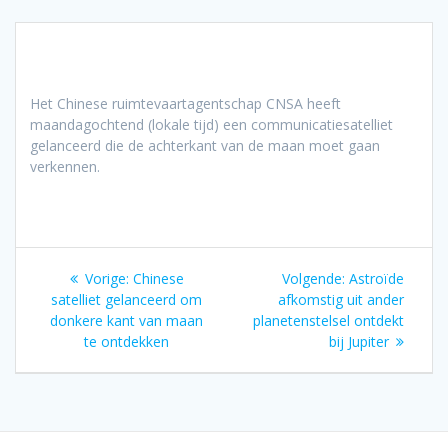
Het Chinese ruimtevaartagentschap CNSA heeft
maandagochtend (lokale tijd) een communicatiesatelliet
gelanceerd die de achterkant van de maan moet gaan
verkennen.
Bericht
Vorig
Volgend
Vorige:
Chinese
Volgende:
Astroïde
navigatie
bericht:
bericht:
satelliet gelanceerd om
afkomstig uit ander
donkere kant van maan
planetenstelsel ontdekt
te ontdekken
bij Jupiter