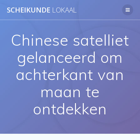
Ga
SCHEIKUNDE
LOKAAL
naar
de
inhoud
Chinese satelliet
gelanceerd om
achterkant van
maan te
ontdekken