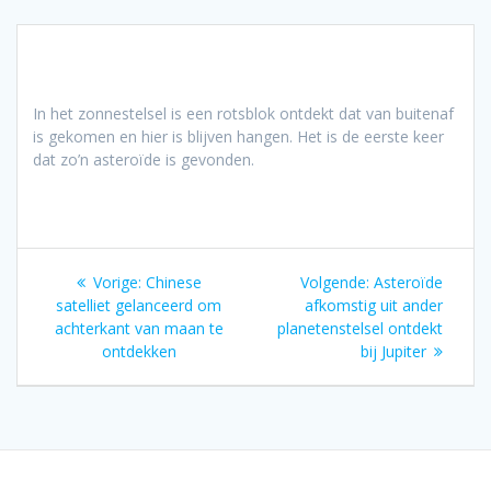
In het zonnestelsel is een rotsblok ontdekt dat van buitenaf
is gekomen en hier is blijven hangen. Het is de eerste keer
dat zo’n asteroïde is gevonden.
Bericht
Vorig
Volgend
Vorige:
Chinese
Volgende:
Asteroïde
navigatie
bericht:
bericht:
satelliet gelanceerd om
afkomstig uit ander
achterkant van maan te
planetenstelsel ontdekt
ontdekken
bij Jupiter