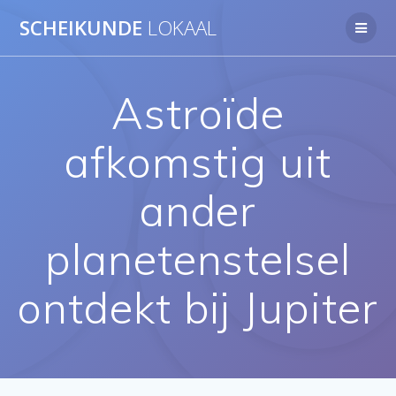
Ga
SCHEIKUNDE
LOKAAL
naar
de
inhoud
Astroïde
afkomstig uit
ander
planetenstelsel
ontdekt bij Jupiter