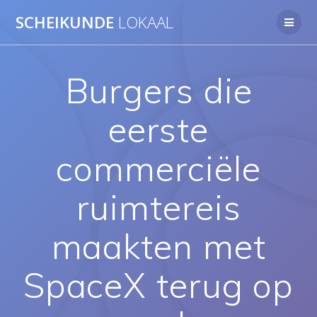
Ga
SCHEIKUNDE
LOKAAL
naar
de
inhoud
Burgers die
eerste
commerciële
ruimtereis
maakten met
SpaceX terug op