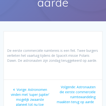
aarde
De eerste commerciële ruimtereis is een feit. Twee burgers
verlieten het vaartuig tijdens de SpaceX-missie Polaris
Dawn. De astronauten zijn zondag teruggekeerd op aarde.
Bericht
Volgend
Volgende:
Astronauten
Vorig
Vorige:
Astronomen
navigatie
bericht:
die eerste commerciële
bericht:
vinden met ‘super-Jupiter’
ruimtewandeling
mogelijk zwaarste
maakten terug op aarde
planeet tot nu toe