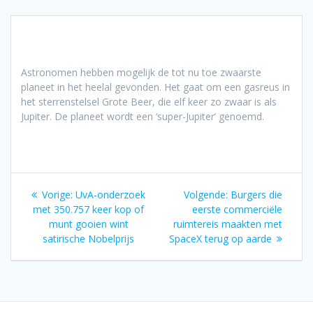
Astronomen hebben mogelijk de tot nu toe zwaarste
planeet in het heelal gevonden. Het gaat om een gasreus in
het sterrenstelsel Grote Beer, die elf keer zo zwaar is als
Jupiter. De planeet wordt een ‘super-Jupiter’ genoemd.
Bericht
Vorig
Volgend
Vorige:
UvA-onderzoek
Volgende:
Burgers die
navigatie
bericht:
bericht:
met 350.757 keer kop of
eerste commerciële
munt gooien wint
ruimtereis maakten met
satirische Nobelprijs
SpaceX terug op aarde