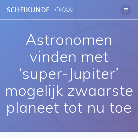
Ga
SCHEIKUNDE
LOKAAL
naar
de
inhoud
Astronomen
vinden met
‘super-Jupiter’
mogelijk zwaarste
planeet tot nu toe