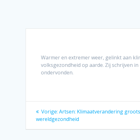
Warmer en extremer weer, gelinkt aan kli
volksgezondheid op aarde. Zij schrijven 
ondervonden.
Bericht
Vorig
Vorige:
Artsen: Klimaatverandering groot
bericht:
navigatie
wereldgezondheid