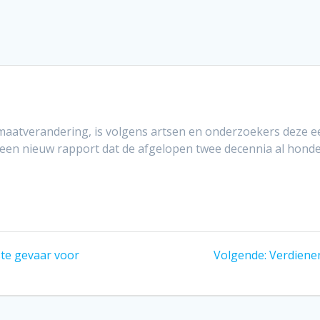
maatverandering, is volgens artsen en onderzoekers deze e
in een nieuw rapport dat de afgelopen twee decennia al ho
Volgend
ste gevaar voor
Volgende:
Verdiene
bericht: