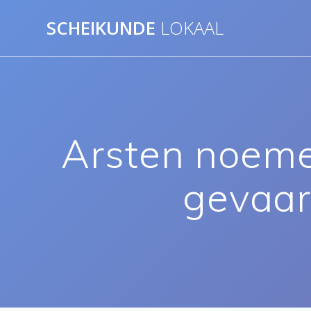
Ga
SCHEIKUNDE
LOKAAL
naar
de
inhoud
Arsten noeme
gevaar