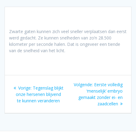
Zwarte gaten kunnen zich veel sneller verplaatsen dan eerst
werd gedacht. Ze kunnen snelheden van zo’n 28.500
kilometer per seconde halen. Dat is ongeveer een tiende
van de snelheid van het licht.
Bericht
Volgend
Volgende:
Eerste volledig
Vorig
Vorige:
Tegenslag blijkt
navigatie
bericht:
‘menselijk’ embryo
bericht:
onze hersenen blijvend
gemaakt zonder ei- en
te kunnen veranderen
zaadcellen