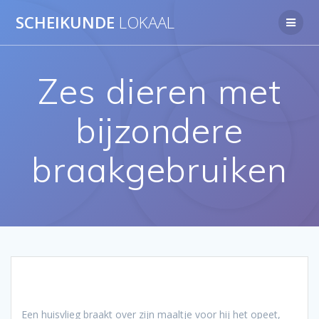
Ga
SCHEIKUNDE
LOKAAL
naar
de
inhoud
Zes dieren met
bijzondere
braakgebruiken
Een huisvlieg braakt over zijn maaltje voor hij het opeet,