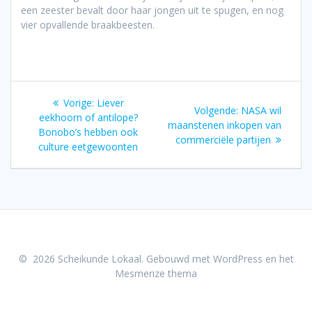
een zeester bevalt door haar jongen uit te spugen, en nog
vier opvallende braakbeesten.
Bericht
Vorig
Vorige:
Liever
Volgend
Volgende:
NASA wil
navigatie
bericht:
eekhoorn of antilope?
bericht:
maanstenen inkopen van
Bonobo’s hebben ook
commerciële partijen
culture eetgewoonten
© 2026 Scheikunde Lokaal. Gebouwd met WordPress en het
Mesmerize thema