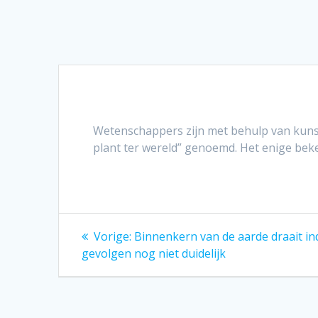
Wetenschappers zijn met behulp van kunst
plant ter wereld” genoemd. Het enige beke
Bericht
Vorig
Vorige:
Binnenkern van de aarde draait i
bericht:
navigatie
gevolgen nog niet duidelijk