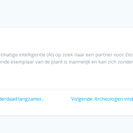
matige intelligentie (AI) op zoek naar een partner voor
Enc
nde exemplaar van de plant is mannelijk en kan zich zonder
Volgend
nderdaad langzamer,
Volgende:
Archeologen vind
bericht: