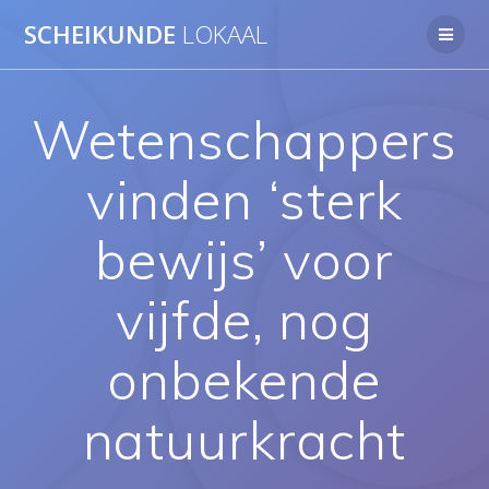
Ga
SCHEIKUNDE
LOKAAL
naar
de
inhoud
Wetenschappers
vinden ‘sterk
bewijs’ voor
vijfde, nog
onbekende
natuurkracht