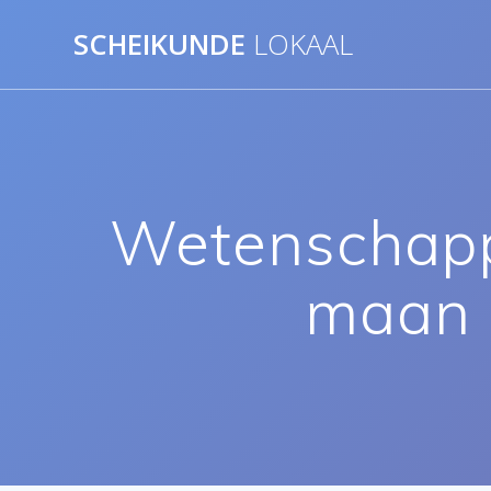
Ga
SCHEIKUNDE
LOKAAL
naar
de
inhoud
Wetenschapp
maan b