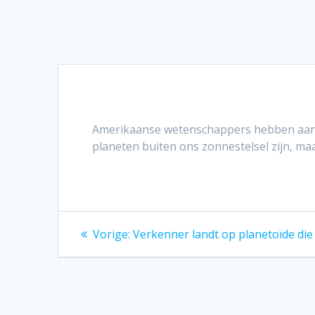
Amerikaanse wetenschappers hebben aanwi
planeten buiten ons zonnestelsel zijn, 
Bericht
Vorig
Vorige:
Verkenner landt op planetoïde die
bericht:
navigatie