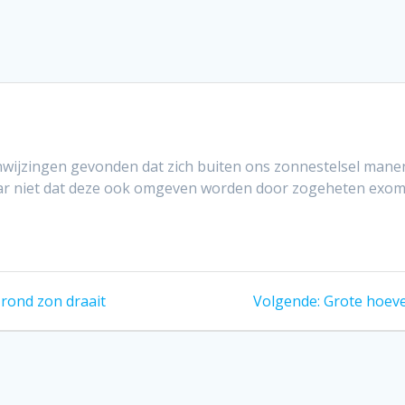
jzingen gevonden dat zich buiten ons zonnestelsel manen 
maar niet dat deze ook omgeven worden door zogeheten exo
Volgend
 rond zon draait
Volgende:
Grote hoeve
bericht: