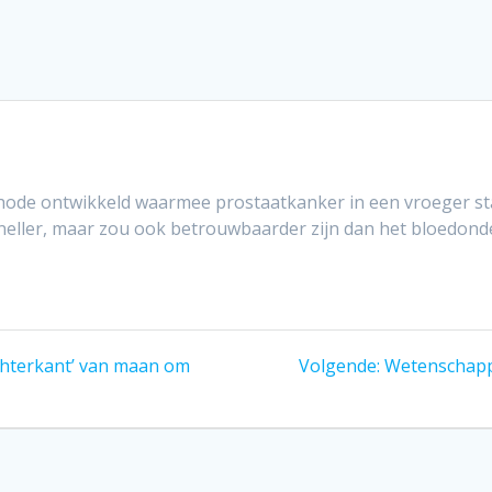
de ontwikkeld waarmee prostaatkanker in een vroeger st
 sneller, maar zou ook betrouwbaarder zijn dan het bloedon
Volgend
achterkant’ van maan om
Volgende:
Wetenschapp
bericht: