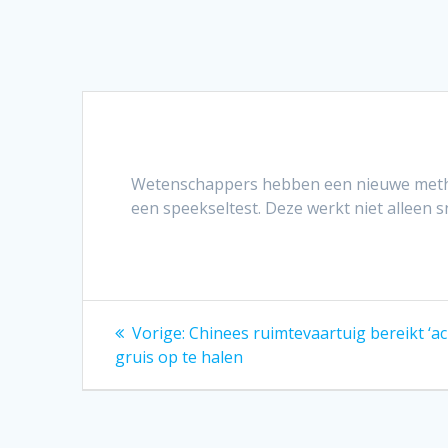
Wetenschappers hebben een nieuwe metho
een speekseltest. Deze werkt niet alleen
Bericht
Vorig
Vorige:
Chinees ruimtevaartuig bereikt ‘
bericht:
navigatie
gruis op te halen