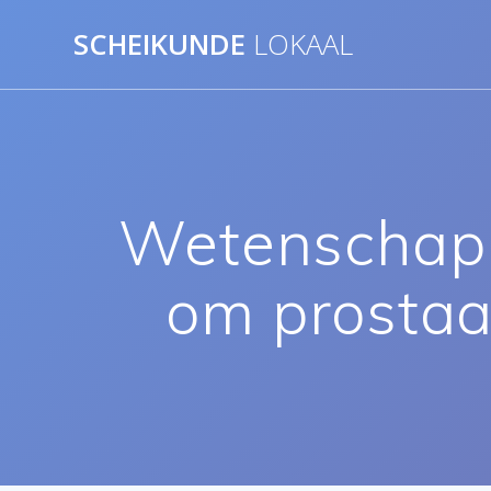
Ga
SCHEIKUNDE
LOKAAL
naar
de
inhoud
Wetenschapp
om prostaa