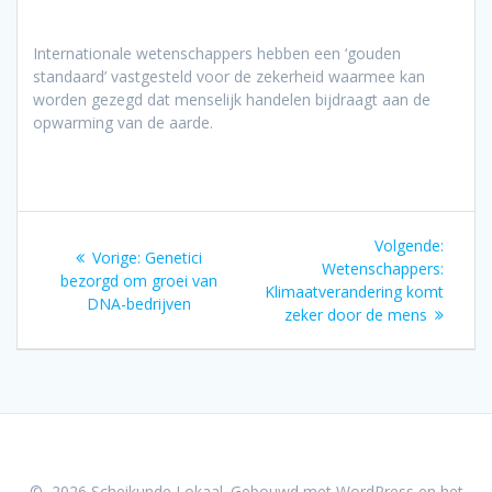
Internationale wetenschappers hebben een ‘gouden
standaard’ vastgesteld voor de zekerheid waarmee kan
worden gezegd dat menselijk handelen bijdraagt aan de
opwarming van de aarde.
Bericht
Volgen
Volgende:
Vorig
Vorige:
Genetici
navigatie
bericht
Wetenschappers:
bericht:
bezorgd om groei van
Klimaatverandering komt
DNA-bedrijven
zeker door de mens
© 2026 Scheikunde Lokaal. Gebouwd met WordPress en het