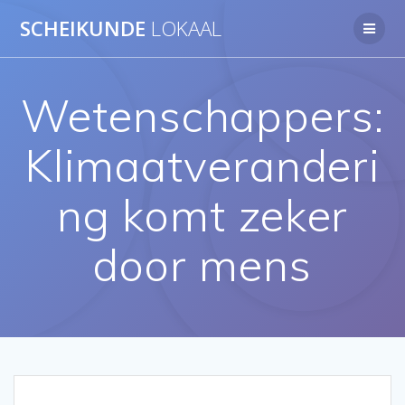
Ga
SCHEIKUNDE
LOKAAL
naar
de
inhoud
Wetenschappers:
Klimaatveranderi
ng komt zeker
door mens