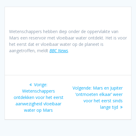
Wetenschappers hebben diep onder de oppervlakte van
Mars een reservoir met vloeibaar water ontdekt. Het is voor
het eerst dat er vloeibaar water op de planeet is
aangetroffen, meldt
BBC News
.
Bericht
Vorig
Vorige:
Volgend
Volgende:
Mars en Jupiter
navigatie
bericht:
Wetenschappers
bericht:
‘ontmoeten elkaar’ weer
ontdekken voor het eerst
voor het eerst sinds
aanwezigheid vloeibaar
lange tijd
water op Mars