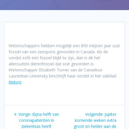
Wetenschappers hebben mogelijk een 890 miljoen jaar oud
fossiel van een zeespons gevonden in Canada. Als de
vondst echt een fossiel blijkt te zijn, dan is dit het
alleroudste dierenfossiel dat ooit gevonden is.
Wetenschapper Elizabeth Turner van de Canadese
Laurentian University beschrijft haar vondst in het vakblad
Nature
.
Bericht
Vorig
Volgend
Vorige:
Bijna helft van
Volgende:
Jupiter
navigatie
bericht:
bericht:
coronapatiënten in
komende weken extra
ziekenhuis heeft
groot en helder aan de