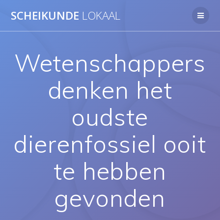
Ga
SCHEIKUNDE
LOKAAL
naar
de
inhoud
Wetenschappers
denken het
oudste
dierenfossiel ooit
te hebben
gevonden