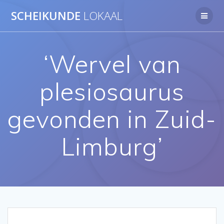
Ga
SCHEIKUNDE
LOKAAL
naar
de
inhoud
‘Wervel van
plesiosaurus
gevonden in Zuid-
Limburg’