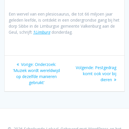
Een wervel van een plesiosaurus, die tot 66 miljoen jaar
geleden leefde, is ontdekt in een ondergrondse gang bij het
dorp Sibbe in de Limburgse gemeente Valkenburg aan de
Geul, schrijft
1Limburg
donderdag.
Bericht
Vorig
Vorige:
Onderzoek:
Volgend
Volgende:
Pestgedrag
navigatie
bericht:
‘Muziek wordt wereldwijd
bericht:
komt ook voor bij
op dezelfde manieren
dieren
gebruikt’
© 2026 Scheikunde Lokaal. Gebouwd met WordPress en het