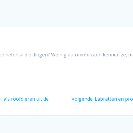
hoe heten al die dingen? Weinig automobilisten kennen ze, m
Volgend
m’ als roofdieren uit de
Volgende:
Labratten en pro
bericht: