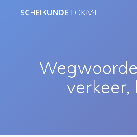
Ga
SCHEIKUNDE
LOKAAL
naar
de
inhoud
Wegwoorden: 
verkeer,