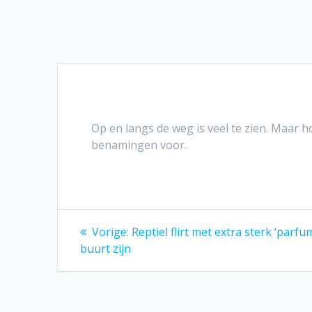
Op en langs de weg is veel te zien. Maar 
benamingen voor.
Bericht
Vorig
Vorige:
Reptiel flirt met extra sterk ‘parfu
bericht:
navigatie
buurt zijn