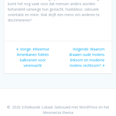
komt het nog vaak voor dat mensen anders worden
behandeld vanwege hun geslacht, huidskleur, seksuele
oriëntatie en meer. Wat drijft een mens om anderen te
discrimineren?
Bericht
Vorig
Volgend
Vorige:
Inheemse
Volgende:
Waarom
navigatie
bericht:
bericht:
Amerikanen fokten
draaien oude molens
kalkoenen voor
linksom en moderne
verenvacht
molens rechtsom?
© 2026 Scheikunde Lokaal. Gebouwd met WordPress en het
Mesmerize thema