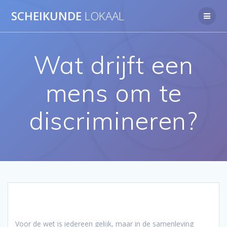
Ga
SCHEIKUNDE
LOKAAL
naar
de
inhoud
Wat drijft een
mens om te
discrimineren?
Voor de wet is iedereen gelijk, maar in de samenleving