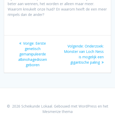
beter aan wennen, het worden er alleen maar meer.
Waarom kreukelt onze huid? En waarom heeft de een meer
rimpels dan de ander?
Bericht
Vorig
Vorige:
Eerste
Volgend
Volgende:
Onderzoek:
navigatie
bericht:
genetisch
bericht:
Monster van Loch Ness
gemanipuleerde
is mogelijk een
albinohagedissen
gigantische paling
geboren
© 2026 Scheikunde Lokaal. Gebouwd met WordPress en het
Mesmerize thema