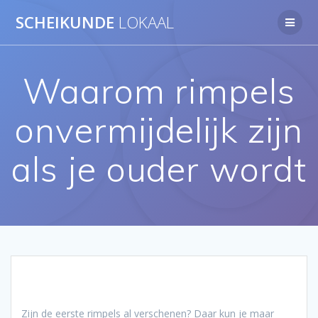
Ga
SCHEIKUNDE
LOKAAL
naar
de
inhoud
Waarom rimpels
onvermijdelijk zijn
als je ouder wordt
Zijn de eerste rimpels al verschenen? Daar kun je maar