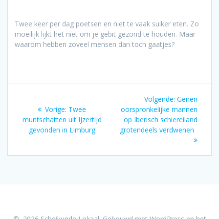
Twee keer per dag poetsen en niet te vaak suiker eten. Zo
moeilijk lijkt het niet om je gebit gezond te houden. Maar
waarom hebben zoveel mensen dan toch gaatjes?
Bericht
Volgend
Volgende:
Genen
navigatie
Vorig
bericht:
Vorige:
Twee
oorspronkelijke mannen
bericht:
muntschatten uit IJzertijd
op Iberisch schiereiland
gevonden in Limburg
grotendeels verdwenen
© 2026 Scheikunde Lokaal. Gebouwd met WordPress en het