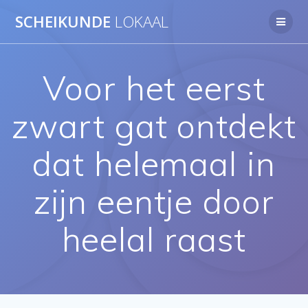
Ga
SCHEIKUNDE
LOKAAL
naar
de
inhoud
Voor het eerst
zwart gat ontdekt
dat helemaal in
zijn eentje door
heelal raast