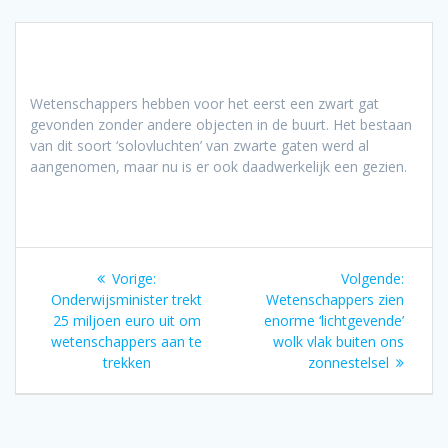
Wetenschappers hebben voor het eerst een zwart gat
gevonden zonder andere objecten in de buurt. Het bestaan
van dit soort ‘solovluchten’ van zwarte gaten werd al
aangenomen, maar nu is er ook daadwerkelijk een gezien.
Bericht
Vorig
Volgen
Vorige:
Volgende:
navigatie
bericht:
bericht
Onderwijsminister trekt
Wetenschappers zien
25 miljoen euro uit om
enorme ‘lichtgevende’
wetenschappers aan te
wolk vlak buiten ons
trekken
zonnestelsel